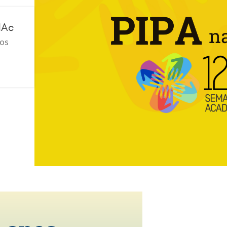
IAc
hos