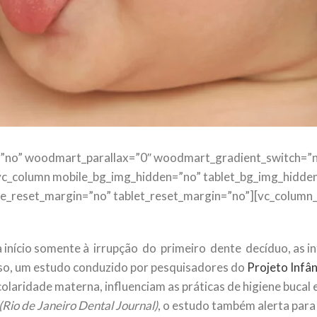
=”no” woodmart_parallax=”0″ woodmart_gradient_switch=”n
vc_column mobile_bg_img_hidden=”no” tablet_bg_img_hidde
e_reset_margin=”no” tablet_reset_margin=”no”][vc_column_t
 início somente à irrupção do primeiro dente decíduo, as 
sso, um estudo conduzido por pesquisadores do
Projeto Infâ
laridade materna, influenciam as práticas de higiene bucal
(Rio de Janeiro Dental Journal)
, o estudo também alerta para