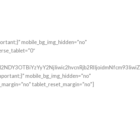
ortant;}” mobile_bg_img_hidden=”no”
rse_tablet=”0″
I2NDY3OTBiYzYyY2NjIiwic2hvcnRjb2RlIjoidmNfcm93Iiw
ortant;}” mobile_bg_img_hidden=”no”
_margin=”no” tablet_reset_margin=”no”]