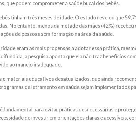
as, que podem comprometer a saúde bucal dos bebês.
bebês tinham três meses de idade. O estudo revelou que 59,
aldas. No entanto, menos da metade das mães (42%) recebeu 
dações de pessoas sem formação na área da saúde.
ridade eram as mais propensas a adotar essa prática, mesm
 difundida, a pesquisa aponta que ela não traz benefícios 
evido ao manejo inadequado.
as e materiais educativos desatualizados, que ainda recomen
 e programas de letramento em saúde sejam implementados pa
é fundamental para evitar práticas desnecessárias e proteg
cessidade de investir em orientações claras e acessíveis, con