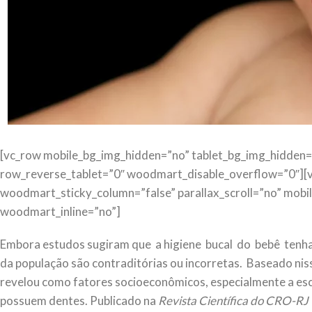
[vc_row mobile_bg_img_hidden=”no” tablet_bg_img_hidden
row_reverse_tablet=”0″ woodmart_disable_overflow=”0″][
woodmart_sticky_column=”false” parallax_scroll=”no” mobil
woodmart_inline=”no”]
Embora estudos sugiram que a higiene bucal do bebê tenha
da população são contraditórias ou incorretas. Baseado ni
revelou como fatores socioeconômicos, especialmente a esco
possuem dentes. Publicado na
Revista Científica do CRO-RJ 