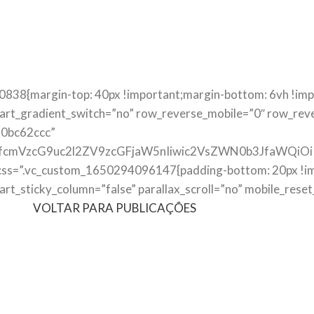
838{margin-top: 40px !important;margin-bottom: 6vh !imp
rt_gradient_switch=”no” row_reverse_mobile=”0″ row_reve
90bc62ccc”
nRfcmVzcG9uc2l2ZV9zcGFjaW5nIiwic2VsZWN0b3JfaWQiOi
ss=”.vc_custom_1650294096147{padding-bottom: 20px !imp
_sticky_column=”false” parallax_scroll=”no” mobile_reset
VOLTAR PARA PUBLICAÇÕES