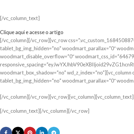
[/vc_column_text]
Clique aqui e acesse o artigo
[/vc_column][/vc_row][vc_row css=”.vc_custom_1684508870
tablet_bg_img_hidden=”no” woodmart_parallax=”0″ woodma
woodmart_disable_overflow=”0″ woodmart_css_id=”6467
responsive_spacing=”eyJwYXJhbV90eXBlIjoid29vZG1hc
woodmart_box_shadow=”no” wd_z_index=”no”][vc_column c
tablet_bg_img_hidden=”no” woodmart_parallax=”0″ woodmart
[/vc_column][/vc_row][vc_row][vc_column][vc_column_text]
[/vc_column_text][/vc_column][/vc_row]