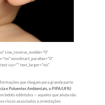
o” row_reverse_mobile=”0″
n=”no” woodmart_parallax=”0″
ext css=”” text_larger=”no”
informações que chegam para grande parte
ncia e Poluentes Ambientais, o PIPA/UFRJ
 em bebês edêntulos — aqueles que ainda não
 os riscos associados a orientações